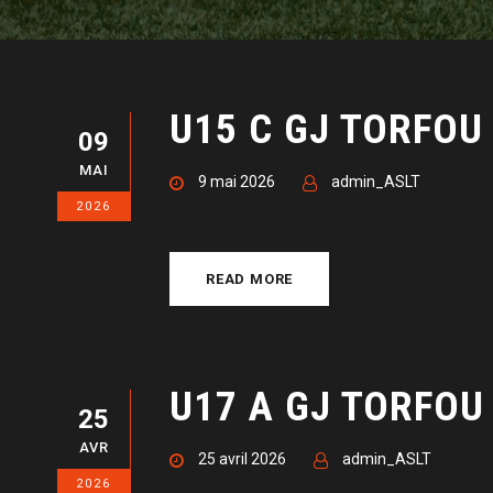
U15 C GJ TORFOU
09
MAI
9 mai 2026
admin_ASLT
2026
READ MORE
U17 A GJ TORFOU 
25
AVR
25 avril 2026
admin_ASLT
2026