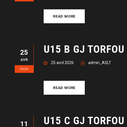
READ MORE
U15 B GJ TORFOU
25
AVR
25 avril 2026
admin_ASLT
2026
READ MORE
U15 C GJ TORFOU 
11