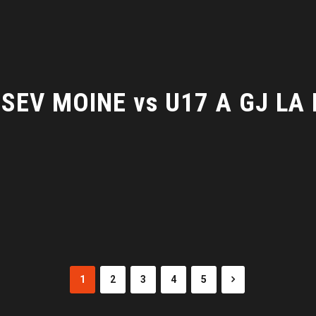
 SEV MOINE vs U17 A GJ LA
1
2
3
4
5