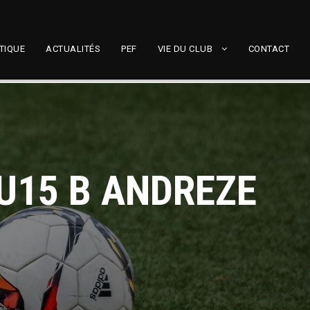
TIQUE
ACTUALITÉS
PEF
VIE DU CLUB
CONTACT
 U15 B ANDREZE