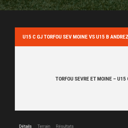
U15 C GJ TORFOU SEV MOINE VS U15 B ANDREZ
TORFOU SEVRE ET MOINE – U15 
Détails
Terrain
Résultats