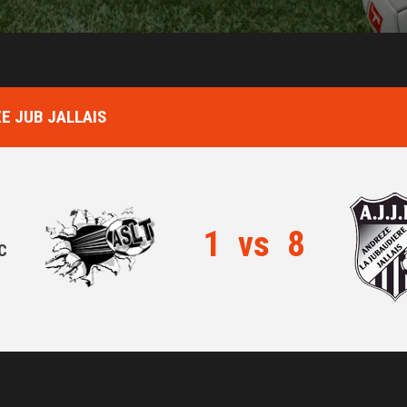
E JUB JALLAIS
1
vs
8
C