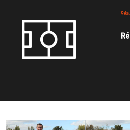
Rés
Ré