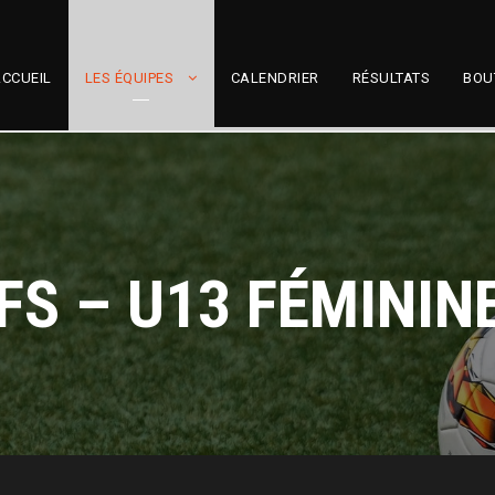
CCUEIL
LES ÉQUIPES
CALENDRIER
RÉSULTATS
BOU
FS – U13 FÉMININ