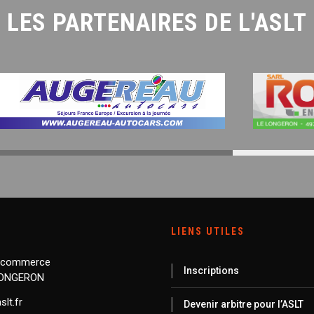
LES PARTENAIRES DE L'ASLT
LIENS UTILES
 commerce
Inscriptions
LONGERON
lt.fr
Devenir arbitre pour l’ASLT