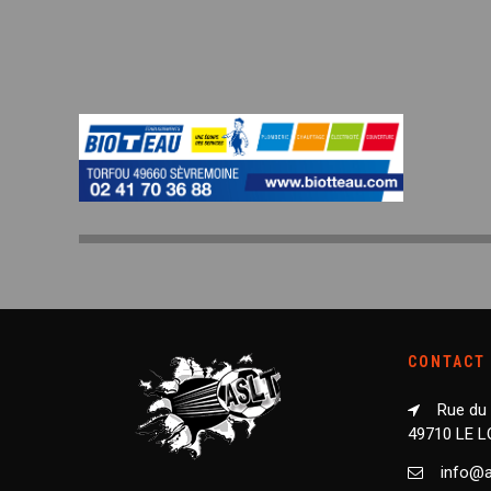
CONTACT
Rue du
49710 LE 
info@as