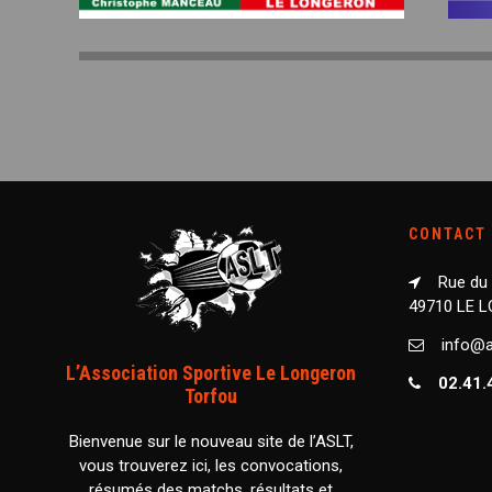
CONTACT
Rue du
49710 LE 
info@as
L’Association Sportive Le Longeron
02.41.
Torfou
Bienvenue sur le nouveau site de l’ASLT,
vous trouverez ici, les convocations,
résumés des matchs, résultats et