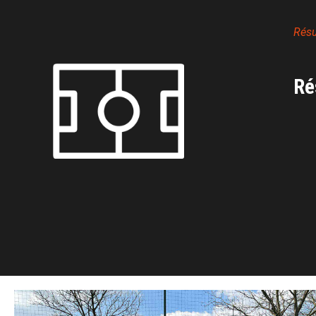
Rés
Ré