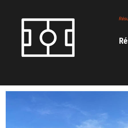
Rés
Ré