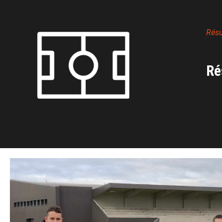
Rés
Ré