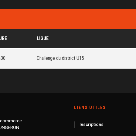
URE
LIGUE
h30
Challenge du district U15
LIENS UTILES
 commerce
Inscriptions
LONGERON