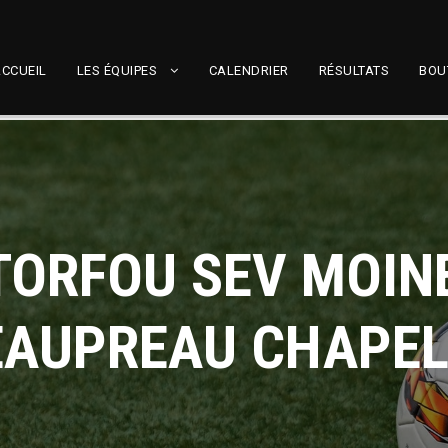
CCUEIL
LES ÉQUIPES
CALENDRIER
RÉSULTATS
BOU
 TORFOU SEV MOINE
EAUPREAU CHAPEL