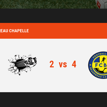
PREAU CHAPELLE
2
vs
4