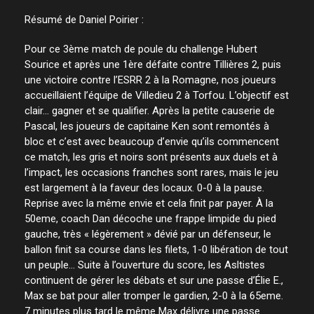
Résumé de Daniel Poirier :
Pour ce 3ème match de poule du challenge Hubert
Sourice et après une 1ère défaite contre Tillières 2, puis
une victoire contre l’ESRR 2 à la Romagne, nos joueurs
accueillaient l’équipe de Villedieu 2 à Torfou. L’objectif est
clair… gagner et se qualifier. Après la petite causerie de
Pascal, les joueurs de capitaine Ken sont remontés à
bloc et c’est avec beaucoup d’envie qu’ils commencent
ce match, les gris et noirs sont présents aux duels et à
l’impact, les occasions franches sont rares, mais le jeu
est largement à la faveur des locaux. 0-0 à la pause.
Reprise avec la même envie et cela finit par payer. À la
50eme, coach Dan décoche une frappe limpide du pied
gauche, très « légèrement » dévié par un défenseur, le
ballon finit sa course dans les filets, 1-0 libération de tout
un peuple… Suite à l’ouverture du score, les Asltistes
continuent de gérer les débats et sur une passe d’Élie E.,
Max se bat pour aller tromper le gardien, 2-0 à la 65eme.
7 minutes plus tard le même Max délivre une passe