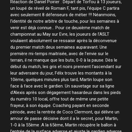
Réaction de Daniel Poirier : Départ de Torfou à 13 joueurs,
un loupé de réveil de Romain F, tant pis, l’équipe C partira
avec seulement 8 défenseurs de métier !!! Néanmoins,
l’identité de notre arbitre de touche, pour les semaines à
venir est déjà connue… Pour ce deuxième match de
championnat au May sur Evre, les joueurs de l’ASLT
voulaient absolument se ressaisir après la déconvenue
du premier match deux semaines auparavant. Une
première mi-temps maitrisée, avec de l’envie sur le
terrain, il ne manque que les buts, 0-0 à la pause. Dès le
début du match, les gris et noirs prennent l’ascendant sur
leur adversaire du jour, Félix trouve les montants à la
10ème, quelques minutes plus tard, Martin loupe son
face à face avec le gardien. Un sauvetage sur sa ligne
d’Alexis après son dégagement hasardeux dans les pieds
du numéro 10 local, offre tout de même une petite
frayeur, à son équipe. Coaching payant en seconde
période, avec la rentrée de Coco Clermont, qui délivre un
amour de passe décisive dont il a le secret, pour Martin,
1-0 à la 55ème .A la 65ème, Martin récupère le ballon à
l’entrée de la surface adverse et ajuste le gardien adverse