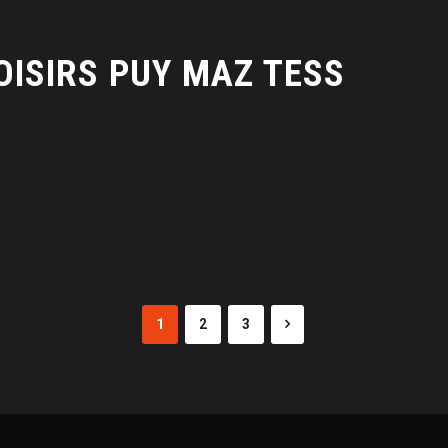
LOISIRS PUY MAZ TESS
1
2
3