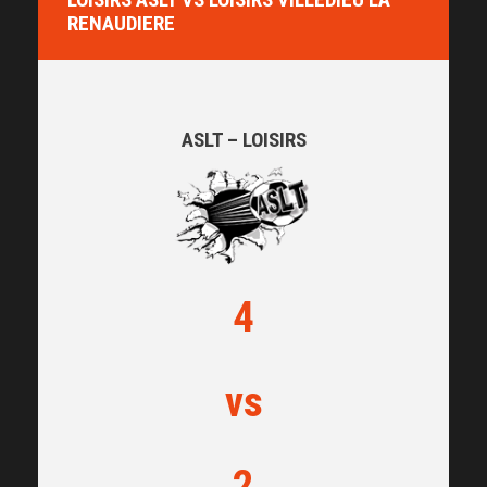
RENAUDIERE
ASLT – LOISIRS
4
vs
2