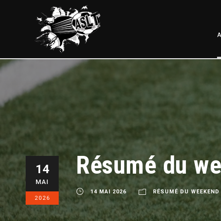
A
Résumé du we
14
MAI
14 MAI 2026
RÉSUMÉ DU WEEKEND
2026