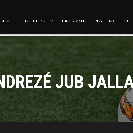
CCUEIL
LES ÉQUIPES
CALENDRIER
RÉSULTATS
BOU
NDREZÉ JUB JALLA