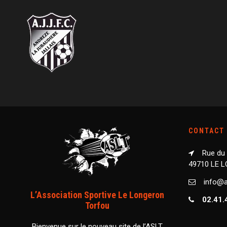
CONTACT
Rue du
49710 LE 
info@as
L’Association Sportive Le Longeron
02.41.
Torfou
Bienvenue sur le nouveau site de l’ASLT,