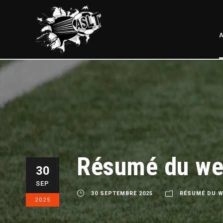
A
Résumé du we
30
SEP
30 SEPTEMBRE 2025
RÉSUMÉ DU 
2025