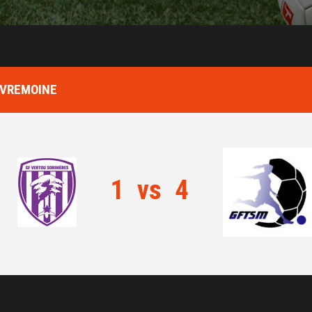
SEVREMOINE
1
vs
4