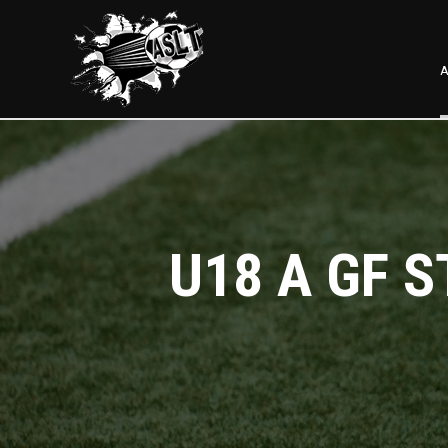
A
U18 A GF S