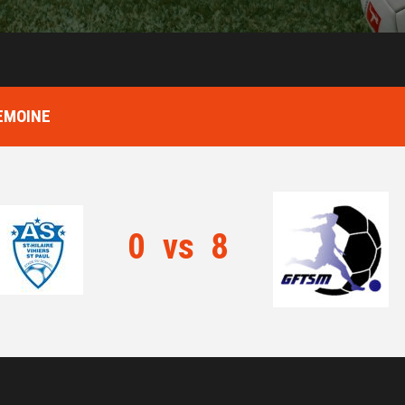
REMOINE
0
vs
8