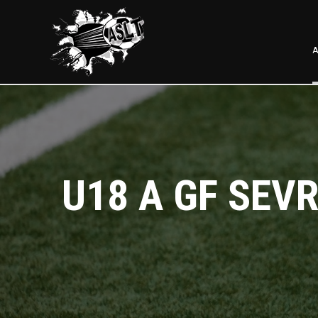
A
U18 A GF SEV