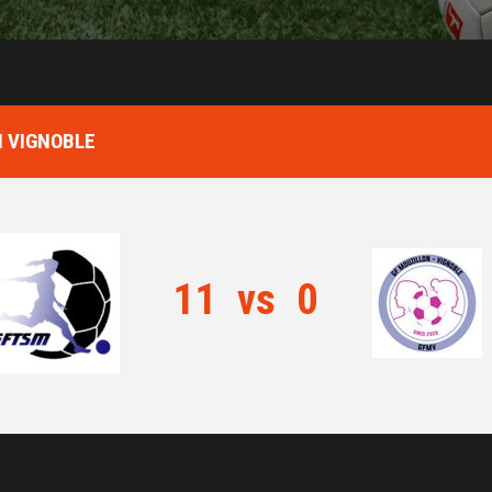
N VIGNOBLE
11
vs
0