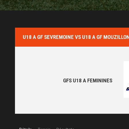
U18 A GF SEVREMOINE VS U18 A GF MOUZILLO
GFS U18 A FEMININES