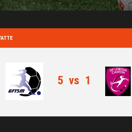
VATTE
5
vs
1