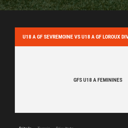
U18 A GF SEVREMOINE VS U18 A GF LOROUX DI
GFS U18 A FEMININES