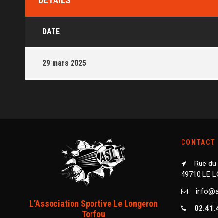
DÉTAILS
DATE
29 mars 2025
CONTACT
Rue du
49710 LE 
info@as
L’Association Sportive Le Longeron
02.41.
Torfou