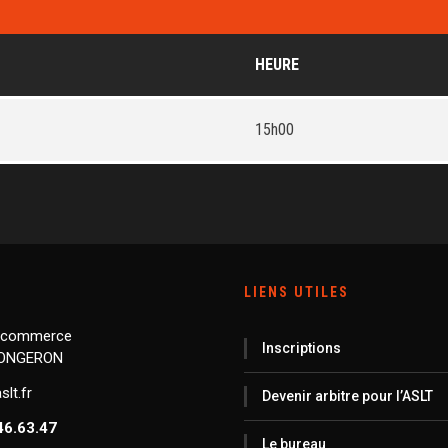
HEURE
15h00
LIENS UTILES
 commerce
Inscriptions
LONGERON
lt.fr
Devenir arbitre pour l’ASLT
46.63.47
Le bureau