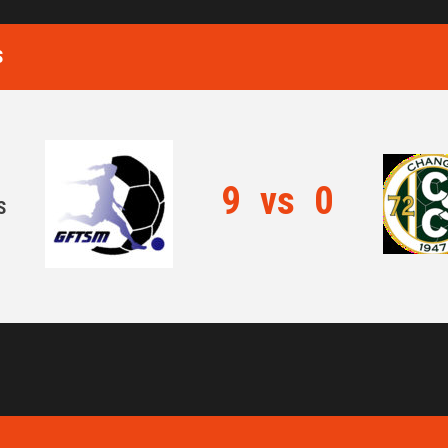
S
9
vs
0
S