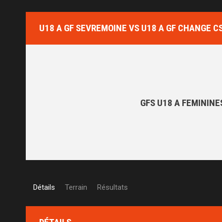
U18 A GF SEVREMOINE VS U18 A GF CHANGE C
GFS U18 A FEMININE
Détails
Terrain
Résultats