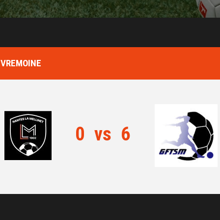
SEVREMOINE
0
vs
6