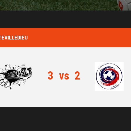
TEVILLEDIEU
3
vs
2