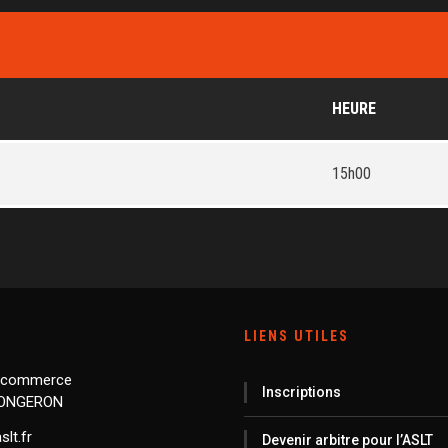
HEURE
15h00
LIENS UTILES
 commerce
Inscriptions
LONGERON
lt.fr
Devenir arbitre pour l’ASLT