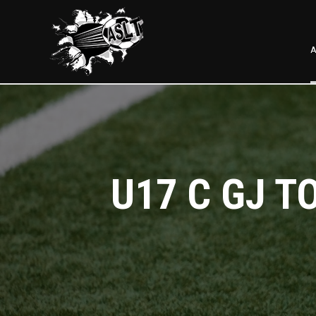
A
U17 C GJ T