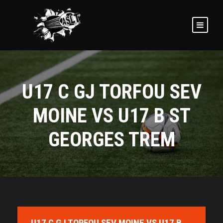
U17 C GJ TORFOU SEV
MOINE VS U17 B ST
GEORGES TREM
U17 C GJ TORFOU SEV MOINE VS U17 B