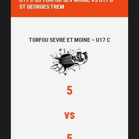
ST GEORGES TREM
TORFOU SEVRE ET MOINE – U17 C
5
vs
5