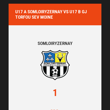
U17 A SOMLOIRYZERNAY VS U17 B GJ
TORFOU SEV MOINE
SOMLOIRYZERNAY
1