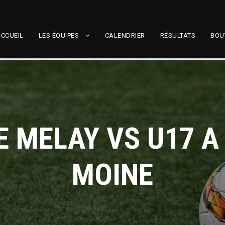
CCUEIL
LES ÉQUIPES
CALENDRIER
RÉSULTATS
BOU
E MELAY VS U17 A
MOINE