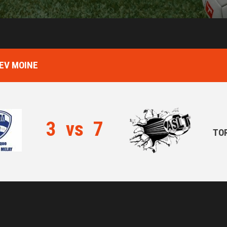
SEV MOINE
3
vs
7
TOR