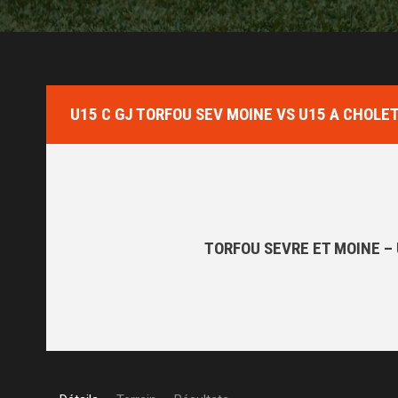
U15 C GJ TORFOU SEV MOINE VS U15 A CHOLET
TORFOU SEVRE ET MOINE – 