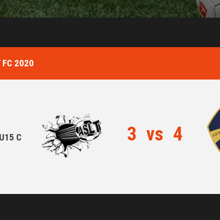
 FC 2020
3
vs
4
U15 C