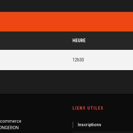
HEURE
12h30
LIENS UTILES
 commerce
Inscriptions
LONGERON