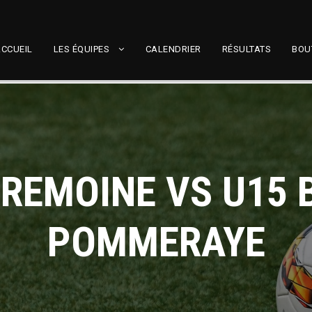
CCUEIL
LES ÉQUIPES
CALENDRIER
RÉSULTATS
BOU
VREMOINE VS U15
POMMERAYE