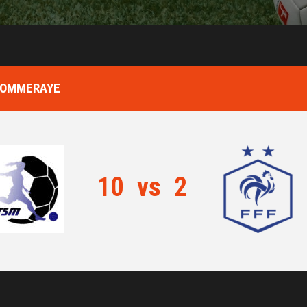
 POMMERAYE
10
vs
2