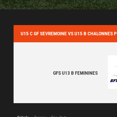
U15 C GF SEVREMOINE VS U15 B CHALONNES
GFS U13 B FEMININES