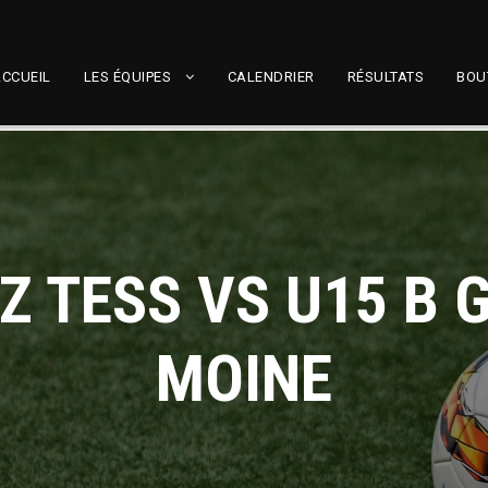
CCUEIL
LES ÉQUIPES
CALENDRIER
RÉSULTATS
BOU
Z TESS VS U15 B 
MOINE