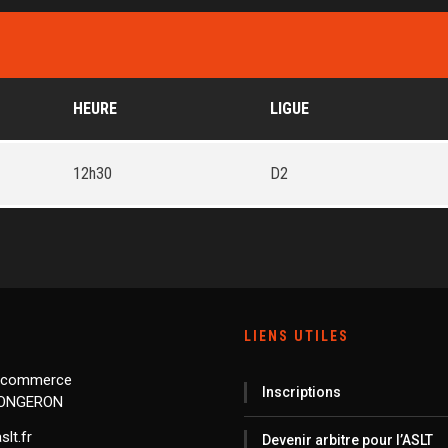
HEURE
LIGUE
12h30
D2
LIENS UTILES
 commerce
Inscriptions
LONGERON
lt.fr
Devenir arbitre pour l’ASLT