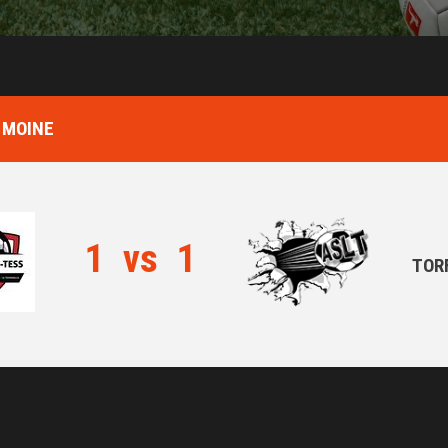
 MOINE
1
vs
1
TOR