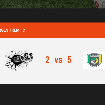
RGES TREM FC
2
vs
5