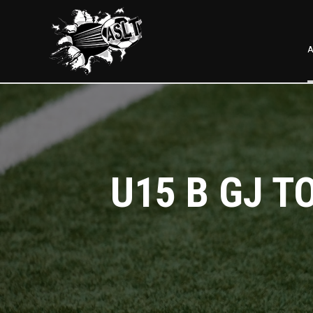
A
U15 B GJ T