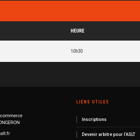
HEURE
10h30
LIENS UTILES
 commerce
Inscriptions
LONGERON
lt.fr
Devenir arbitre pour l’ASLT