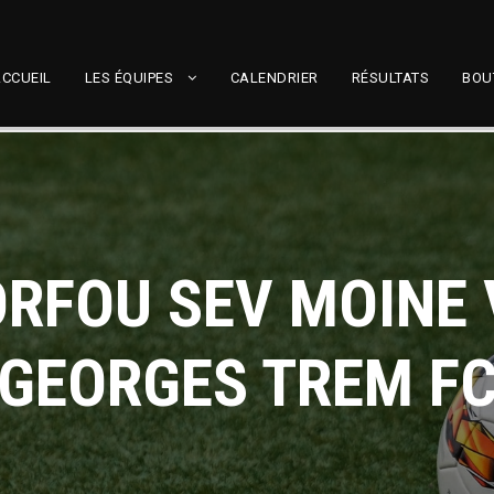
CCUEIL
LES ÉQUIPES
CALENDRIER
RÉSULTATS
BOU
ORFOU SEV MOINE 
GEORGES TREM F