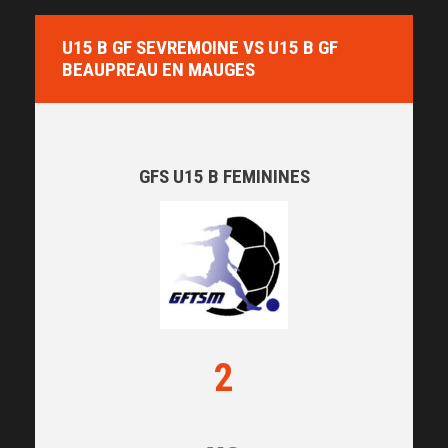
U15 B GF SEVREMOINE VS U15 B GF
BEAUPREAU EN MAUGES
GFS U15 B FEMININES
2