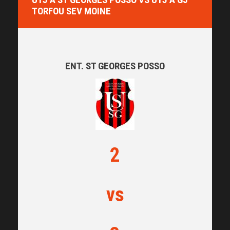
TORFOU SEV MOINE
ENT. ST GEORGES POSSO
2
vs