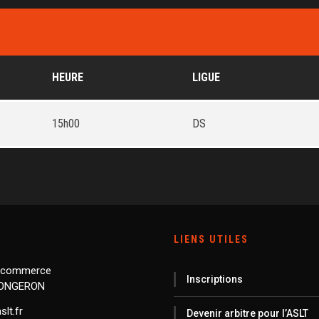
HEURE
LIGUE
15h00
DS
LIENS UTILES
 commerce
Inscriptions
LONGERON
lt.fr
Devenir arbitre pour l’ASLT