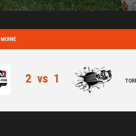
 MOINE
2
vs
1
TOR