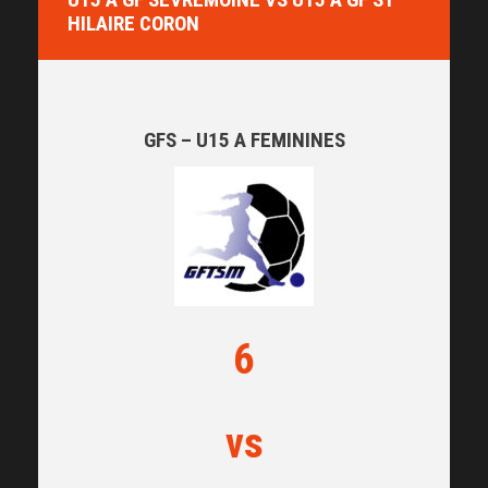
HILAIRE CORON
GFS – U15 A FEMININES
6
vs