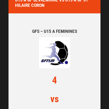
HILAIRE CORON
GFS – U15 A FEMININES
4
vs