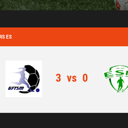
RS ES
3
vs
0