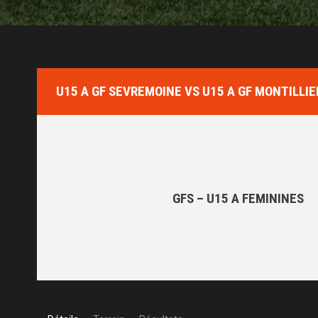
U15 A GF SEVREMOINE VS U15 A GF MONTILLIE
GFS – U15 A FEMININES