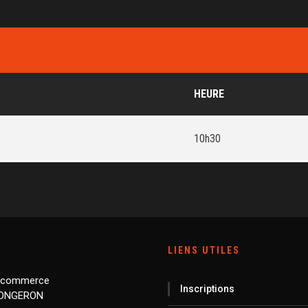
HEURE
10h30
LIENS UTILES
 commerce
Inscriptions
LONGERON