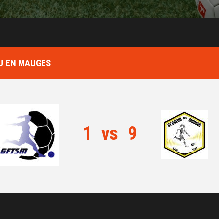
AU EN MAUGES
1
vs
9