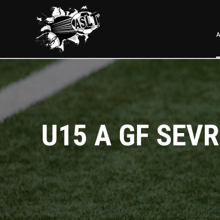
A
U15 A GF SEV