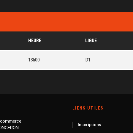
HEURE
LIGUE
13h00
D1
LIENS UTILES
 commerce
Inscriptions
LONGERON