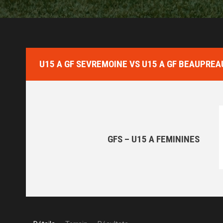
U15 A GF SEVREMOINE VS U15 A GF BEAUPRE
GFS – U15 A FEMININES