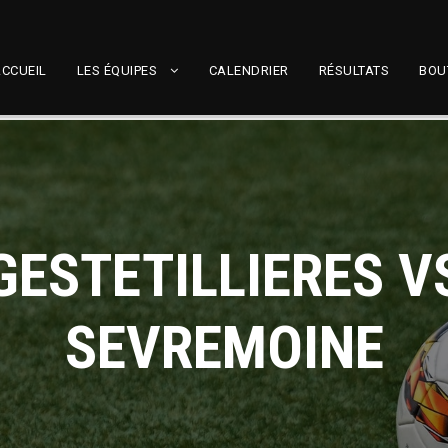
CCUEIL
LES ÉQUIPES
CALENDRIER
RÉSULTATS
BOU
GESTETILLIERES V
SEVREMOINE