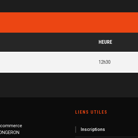
HEURE
12h30
LIENS UTILES
 commerce
Inscriptions
LONGERON