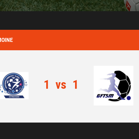
MOINE
1
vs
1