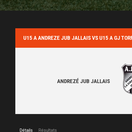
U15 A ANDREZE JUB JALLAIS VS U15 A GJ TOR
ANDREZÉ JUB JALLAIS
Détails
Résultats