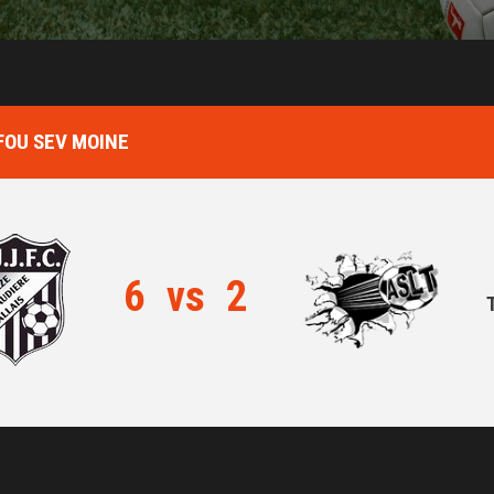
FOU SEV MOINE
6
vs
2