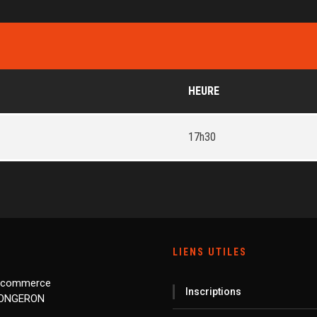
HEURE
17h30
LIENS UTILES
 commerce
Inscriptions
LONGERON