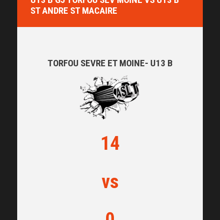
ST ANDRE ST MACAIRE
TORFOU SEVRE ET MOINE- U13 B
14
vs
0