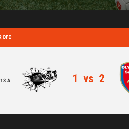
R OFC
1
vs
2
13 A