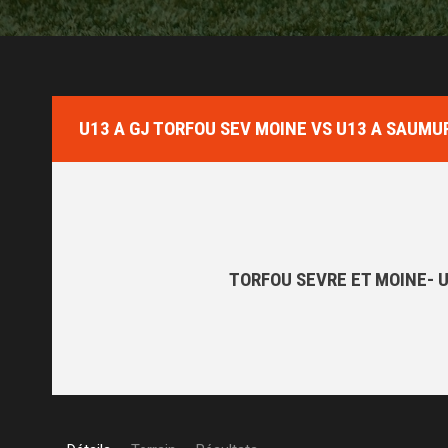
U13 A GJ TORFOU SEV MOINE VS U13 A SAUMU
TORFOU SEVRE ET MOINE- U