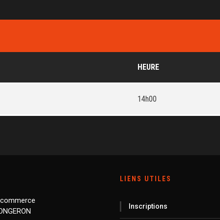
HEURE
14h00
LIENS UTILES
 commerce
Inscriptions
LONGERON