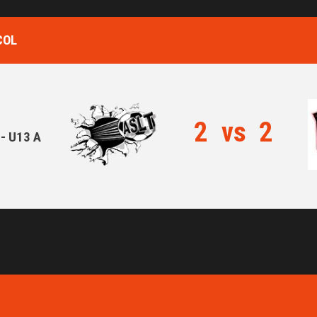
COL
2
vs
2
- U13 A