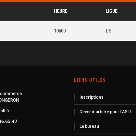
HEURE
LIGUE
10h00
DS
LIENS UTILES
 commerce
Inscriptions
LONGERON
lt.fr
Devenir arbitre pour l’ASLT
46.63.47
Le bureau