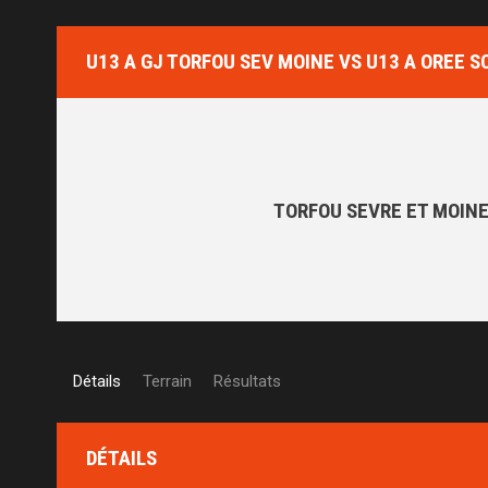
U13 A GJ TORFOU SEV MOINE VS U13 A OREE S
TORFOU SEVRE ET MOINE
Détails
Terrain
Résultats
DÉTAILS