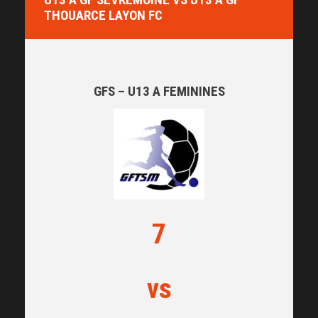
THOUARCE LAYON FC
GFS – U13 A FEMININES
7
vs