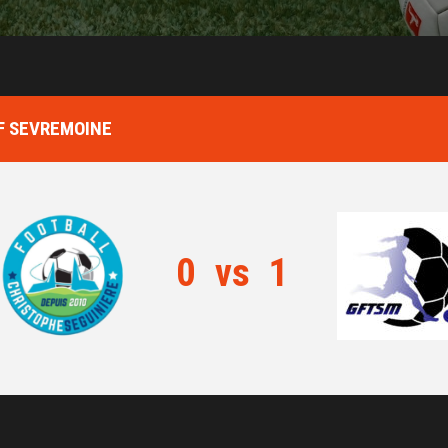
GF SEVREMOINE
0
vs
1