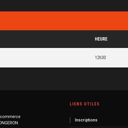
HEURE
12h30
LIENS UTILES
 commerce
Inscriptions
LONGERON