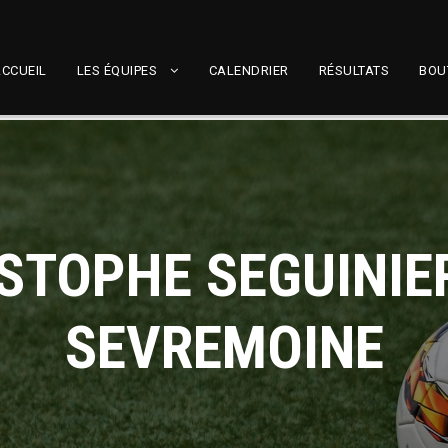
CCUEIL
LES ÉQUIPES
CALENDRIER
RÉSULTATS
BOU
ISTOPHE SEGUINIER
SEVREMOINE