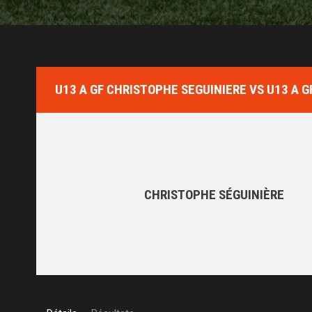
U13 A GF CHRISTOPHE SEGUINIERE VS U13 A 
CHRISTOPHE SÉGUINIÈRE