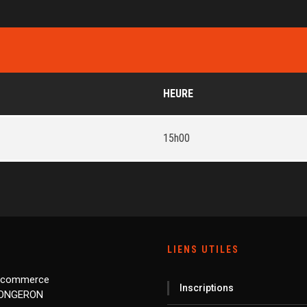
HEURE
15h00
LIENS UTILES
 commerce
Inscriptions
LONGERON