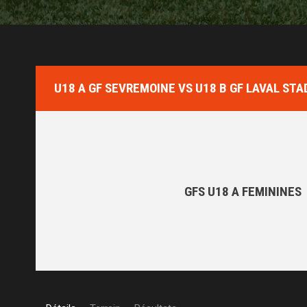
U18 A GF SEVREMOINE VS U18 B GF LAVAL ST
GFS U18 A FEMININES