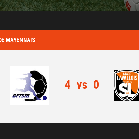
ADE MAYENNAIS
4
vs
0