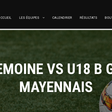
CCUEIL
LES ÉQUIPES
CALENDRIER
RÉSULTATS
BOU
EMOINE VS U18 B 
MAYENNAIS