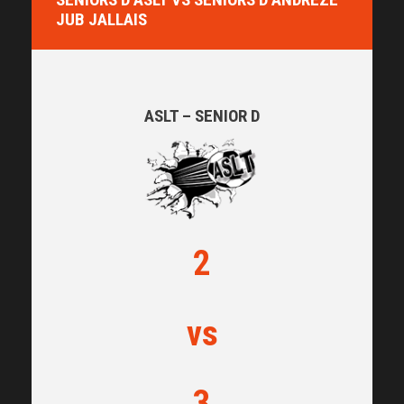
JUB JALLAIS
ASLT – SENIOR D
2
vs
3