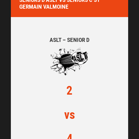
GERMAIN VALMOINE
ASLT – SENIOR D
2
vs
4