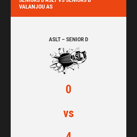
VALANJOU AS
ASLT – SENIOR D
0
vs
4