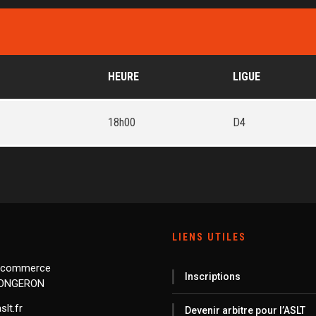
HEURE
LIGUE
18h00
D4
LIENS UTILES
 commerce
Inscriptions
LONGERON
lt.fr
Devenir arbitre pour l’ASLT