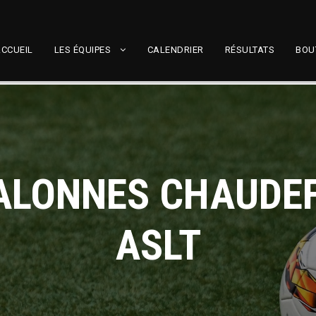
CCUEIL
LES ÉQUIPES
CALENDRIER
RÉSULTATS
BOU
ALONNES CHAUDEF
ASLT