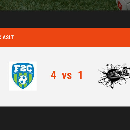
C ASLT
4
vs
1