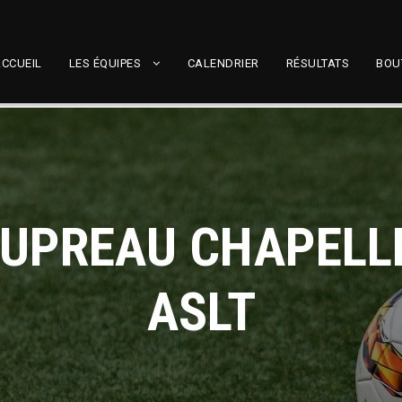
CCUEIL
LES ÉQUIPES
CALENDRIER
RÉSULTATS
BOU
AUPREAU CHAPELLE
ASLT