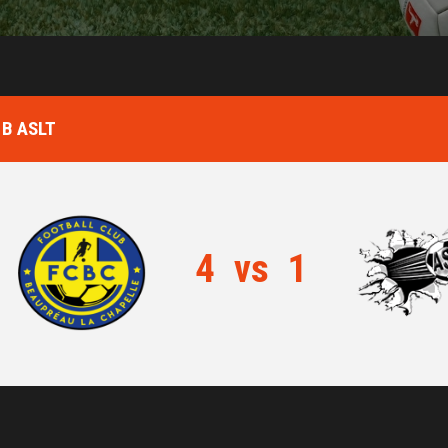
 B ASLT
4
vs
1