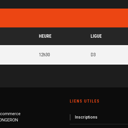
HEURE
LIGUE
12h30
D3
LIENS UTILES
 commerce
Inscriptions
LONGERON