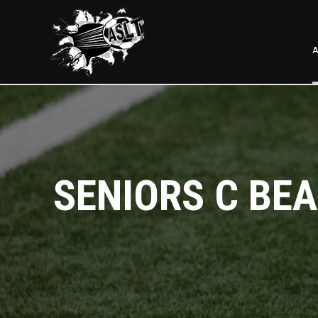
A
SENIORS C BE