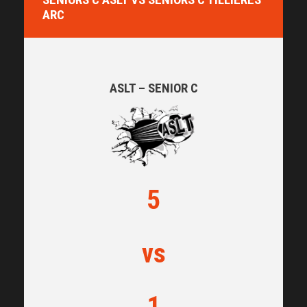
ARC
ASLT – SENIOR C
5
vs
1